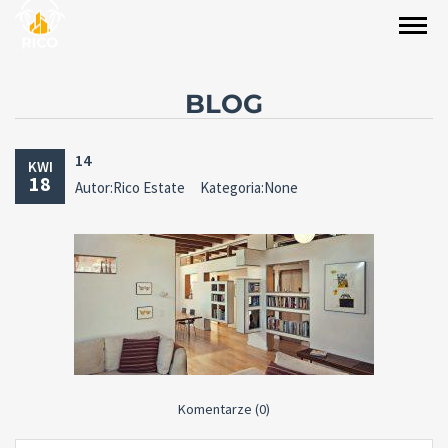
BLOG
14
KWI
18
Autor:Rico Estate
Kategoria:None
Komentarze (0)