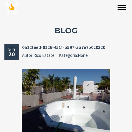
BLOG
0a12feed-8126-451f-b597-aa7e7b0c0320
STY
20
Autor:Rico Estate
Kategoria:None