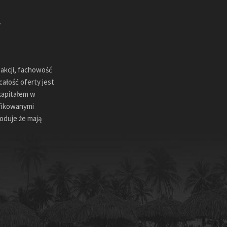
sakcji, fachowość
ałość oferty jest
kapitałem w
ifikowanymi
oduje że mają