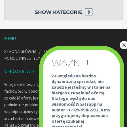
SHOW
KATEGORIE
MENU
STRONA GŁÓWNA
O NAS
POMOC PRAWNA
POMOC INWESTYCYJNA W DOMINIKANIE
KONTAKT
O RICO ESTATE
Ze względu na bardzo
dynamiczną sprzedaż, nie
W tej działaności najważniejsze jest bezpieczeństwo transakcji,
zawsze jesteśmy w stanie na
fachowość w doborze oferty oraz profesjonalne doradztwo. Jako,
bieżąco uzupełniać ofertę.
że całość oferty jest pod egidą Rico Travel – największego
Dlatego wyślij do nas
wiadomość Whatsapp na
podmiotu z polskim kapitałem w Dominikanie oraz fakt, że
numer +1-829-994-2222, a my
współpracujemy tylko z wykwalifikowanymi prawnikami,
przygotujemy dopasowaną
architektami i deweloperami w tym kraju, powoduje że mają
ofertę szukanej
Państwo gwarancje współpracy z najlepszymi.
nieruchomości.