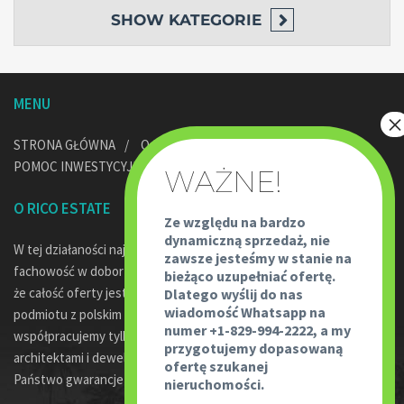
SHOW
KATEGORIE
MENU
STRONA GŁÓWNA
O NAS
POMOC PRAWNA
POMOC INWESTYCYJNA W DOMINIKANIE
KONTAKT
O RICO ESTATE
Ze względu na bardzo
dynamiczną sprzedaż, nie
W tej działaności najważniejsze jest bezpieczeństwo transakcji,
zawsze jesteśmy w stanie na
fachowość w doborze oferty oraz profesjonalne doradztwo. Jako,
bieżąco uzupełniać ofertę.
że całość oferty jest pod egidą Rico Travel – największego
Dlatego wyślij do nas
wiadomość Whatsapp na
podmiotu z polskim kapitałem w Dominikanie oraz fakt, że
numer +1-829-994-2222, a my
współpracujemy tylko z wykwalifikowanymi prawnikami,
przygotujemy dopasowaną
architektami i deweloperami w tym kraju, powoduje że mają
ofertę szukanej
Państwo gwarancje współpracy z najlepszymi.
nieruchomości.