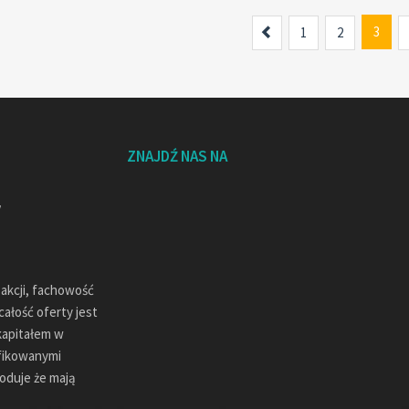
Previous
3
1
2
ZNAJDŹ NAS NA
sakcji, fachowość
ałość oferty jest
kapitałem w
ifikowanymi
oduje że mają