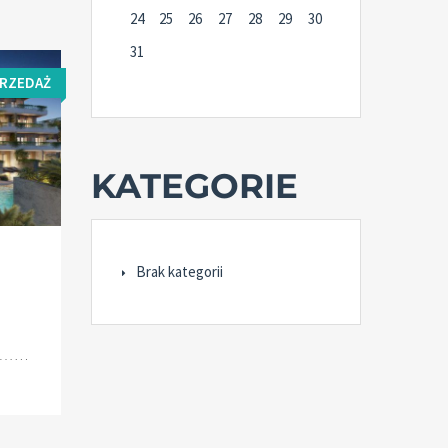
24
25
26
27
28
29
30
31
PRZEDAŻ
KATEGORIE
Brak kategorii