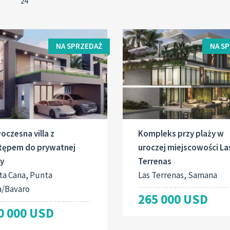
NA SPRZEDAŻ
NA S
czesna villa z
Kompleks przy plaży w
tępem do prywatnej
uroczej miejscowości La
ży
Terrenas
ta Cana, Punta
Las Terrenas, Samana
a/Bavaro
265 000 USD
0 000 USD