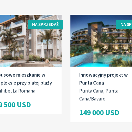
NA SPRZEDAŻ
NA S
susowe mieszkanie w
Innowacyjny projekt w
leksie przy białej plaży
Punta Cana
ahibe, La Romana
Punta Cana, Punta
Cana/Bavaro
9 500 USD
149 000 USD