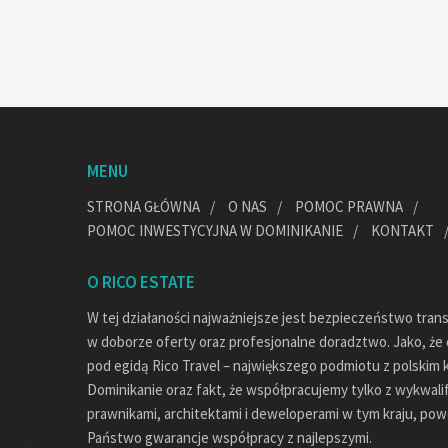
MENU
STRONA GŁÓWNA
O NAS
POMOC PRAWNA
POMOC INWESTYCYJNA W DOMINIKANIE
KONTAKT
O RICO ESTATE
W tej działaności najważniejsze jest bezpieczeństwo tran
w doborze oferty oraz profesjonalne doradztwo. Jako, że c
pod egidą Rico Travel – największego podmiotu z polskim 
Dominikanie oraz fakt, że współpracujemy tylko z wykwal
prawnikami, architektami i deweloperami w tym kraju, pow
Państwo gwarancje współpracy z najlepszymi.