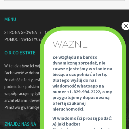
MENU
STRONA GŁÓWNA
O NAS
POMOC PRAWNA
POMOC INWESTYCYJNA W DOMINIKANIE
KONTAKT
O RICO ESTATE
Ze względu na bardzo
dynamiczną sprzedaż, nie
W tej działaności najważniejsze jest bezpieczeństwo transakcji,
zawsze jesteśmy w stanie na
fachowość w doborze oferty oraz profesjonalne doradztwo. Jako,
bieżąco uzupełniać ofertę.
że całość oferty jest pod egidą Rico Travel – największego
Dlatego wyślij do nas
wiadomość Whatsapp na
podmiotu z polskim kapitałem w Dominikanie oraz fakt, że
numer +1-829-994-2222, a my
współpracujemy tylko z wykwalifikowanymi prawnikami,
przygotujemy dopasowaną
architektami i deweloperami w tym kraju, powoduje że mają
ofertę szukanej
Państwo gwarancje współpracy z najlepszymi.
nieruchomości.
W wiadomości proszę podać:
ZNAJDŹ NAS NA
A) jaki budżet