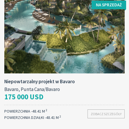
NA SPRZEDAŻ
Niepowtarzalny projekt w Bavaro
Bavaro, Punta Cana/Bavaro
175 000 USD
2
POWIERZCHNIA -48.41 M
ZOBACZ SZCZEGÓŁY
2
POWIERZCHNIA DZIAŁKI -48.41 M