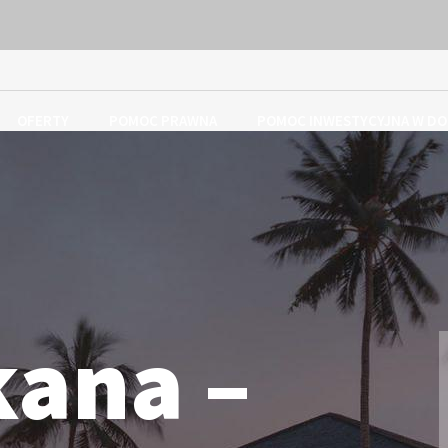
OFERTY
POMOC PRAWNA
POMOC INWESTYCYJNA W DO
ana –