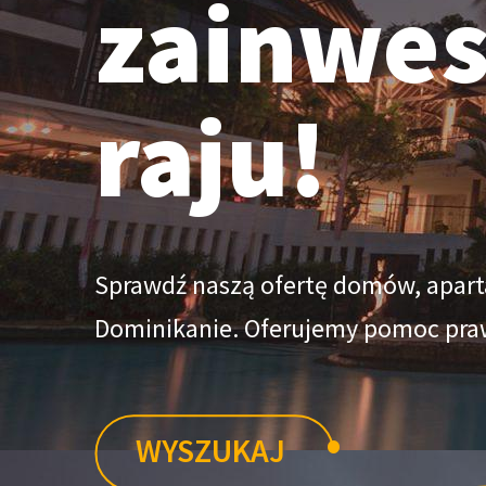
zainwes
raju!
Sprawdź naszą ofertę domów, apart
Dominikanie. Oferujemy pomoc praw
•
WYSZUKAJ