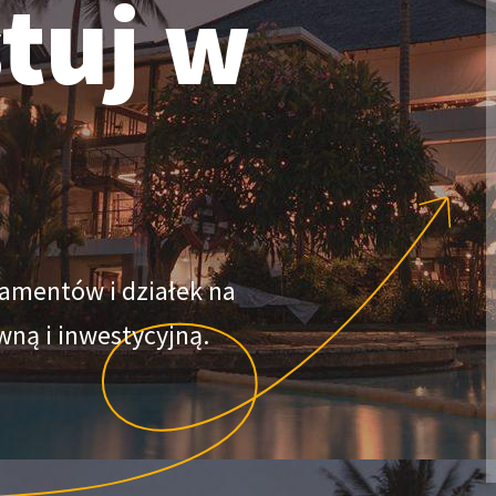
tuj w
amentów i działek na
ną i inwestycyjną.