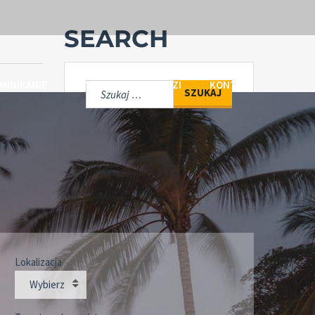
SEARCH
MINIKANIE
PYTANIA I ODPOWIEDZI
KONTAKT
ARCHIWA
Lokalizacja
CALENDAR
Wybierz