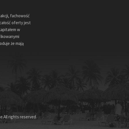
sakcji, fachowość
ałość oferty jest
kapitałem w
ifikowanymi
oduje że mają
.All rights reserved.