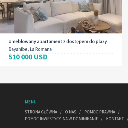
Umeblowany apartament z dostępem do plaży
Bayahibe, La Romana
510 000 USD
MENU
STRONA GŁÓWNA
O NAS
POMOC PRAWNA
POMOC INWESTYCYJNA W DOMINIKANIE
KONTAKT